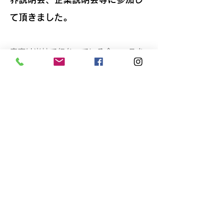
て頂きました。
内容は当校で行なっている全コースを
体験して頂き、建設業界を理解して頂
くための説明を行ないました。職業体
験では実際やってみたときの楽しさや
やりがいなどを実感してもらいまし
た。その後企業説明会を行なって将来
設計に結びつくようにお話しました。
また意見交換会の中で訓練期間中の先
輩の話を聞いたり、生徒の体験前と体
験後の感想などを聞かせて頂きまし
た。